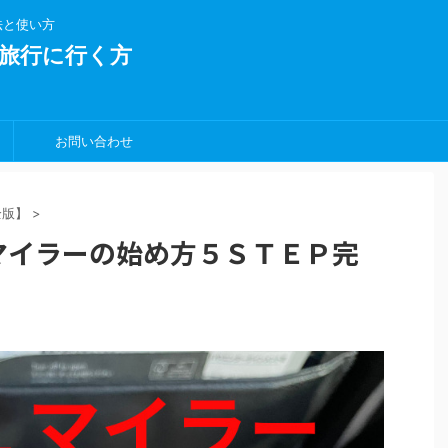
法と使い方
旅行に行く方
お問い合わせ
全版】
>
Lマイラーの始め方５ＳＴＥＰ完