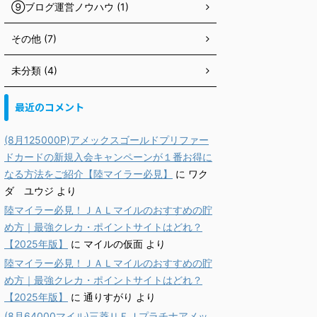
⑨ブログ運営ノウハウ (1)
その他 (7)
未分類 (4)
最近のコメント
(8月125000P)アメックスゴールドプリファー
ドカードの新規入会キャンペーンが１番お得に
なる方法をご紹介【陸マイラー必見】
に
ワク
ダ ユウジ
より
陸マイラー必見！ＪＡＬマイルのおすすめの貯
め方｜最強クレカ・ポイントサイトはどれ？
【2025年版】
に
マイルの仮面
より
陸マイラー必見！ＪＡＬマイルのおすすめの貯
め方｜最強クレカ・ポイントサイトはどれ？
【2025年版】
に
通りすがり
より
(8月64000マイル)三菱ＵＦＪプラチナアメッ