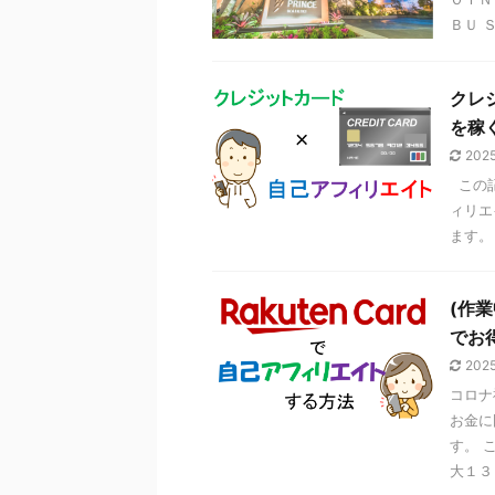
ＢＵ 
クレ
を稼
2025
この記
ィリエ
ます。
(作業
でお
2025
コロナ
お金に
す。 
大１３ .