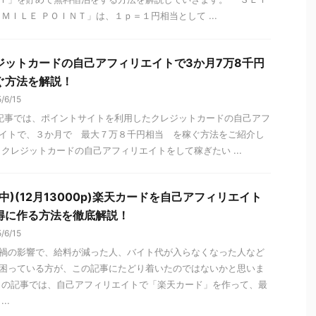
ＳＭＩＬＥ ＰＯＩＮＴ」は、１ｐ＝１円相当として ...
ジットカードの自己アフィリエイトで3か月7万8千円
ぐ方法を解説！
/6/15
事では、ポイントサイトを利用したクレジットカードの自己アフ
イトで、３か月で 最大７万８千円相当 を稼ぐ方法をご紹介し
 クレジットカードの自己アフィリエイトをして稼ぎたい ...
中)(12月13000p)楽天カードを自己アフィリエイト
得に作る方法を徹底解説！
/6/15
禍の影響で、給料が減った人、バイト代が入らなくなった人など
困っている方が、この記事にたどり着いたのではないかと思いま
この記事では、自己アフィリエイトで「楽天カード」を作って、最
..