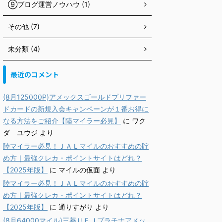
⑨ブログ運営ノウハウ (1)
その他 (7)
未分類 (4)
最近のコメント
(8月125000P)アメックスゴールドプリファー
ドカードの新規入会キャンペーンが１番お得に
なる方法をご紹介【陸マイラー必見】
に
ワク
ダ ユウジ
より
陸マイラー必見！ＪＡＬマイルのおすすめの貯
め方｜最強クレカ・ポイントサイトはどれ？
【2025年版】
に
マイルの仮面
より
陸マイラー必見！ＪＡＬマイルのおすすめの貯
め方｜最強クレカ・ポイントサイトはどれ？
【2025年版】
に
通りすがり
より
(8月64000マイル)三菱ＵＦＪプラチナアメッ