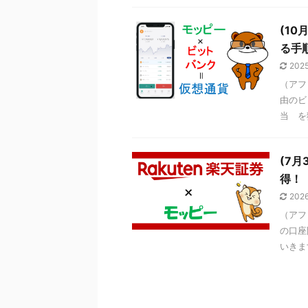
(1
る手
2025
（アフ
由のビ
当 を
(7
得！
2026
（アフ
の口座
いきま