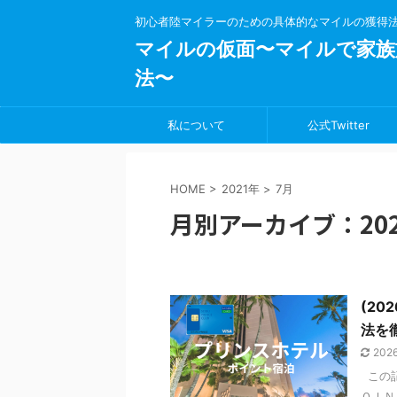
初心者陸マイラーのための具体的なマイルの獲得
マイルの仮面〜マイルで家族
法〜
私について
公式Twitter
HOME
>
2021年
>
7月
月別アーカイブ：202
(2
法を
2026
この記
ＯＩＮ