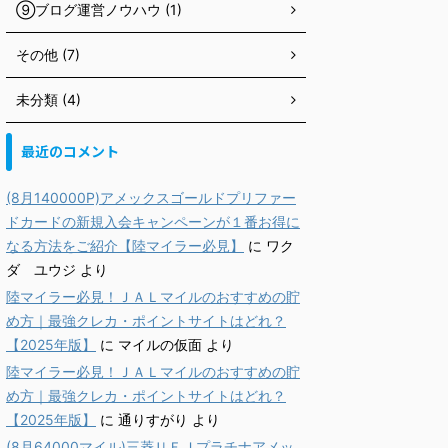
⑨ブログ運営ノウハウ (1)
その他 (7)
未分類 (4)
最近のコメント
(8月140000P)アメックスゴールドプリファー
ドカードの新規入会キャンペーンが１番お得に
なる方法をご紹介【陸マイラー必見】
に
ワク
ダ ユウジ
より
陸マイラー必見！ＪＡＬマイルのおすすめの貯
め方｜最強クレカ・ポイントサイトはどれ？
【2025年版】
に
マイルの仮面
より
陸マイラー必見！ＪＡＬマイルのおすすめの貯
め方｜最強クレカ・ポイントサイトはどれ？
【2025年版】
に
通りすがり
より
(8月64000マイル)三菱ＵＦＪプラチナアメッ