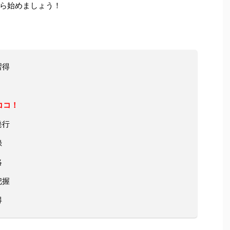
ら始めましょう！
習得
ココ！
発行
録
略
把握
得