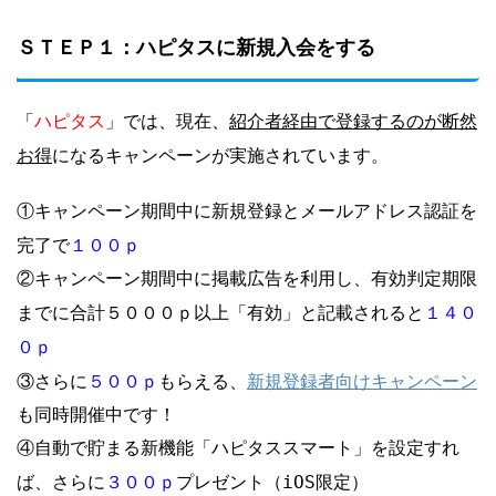
ＳＴＥＰ１：ハピタスに新規入会をする
ハピタス
紹介者経由で登録するのが断然
「
」では、現在、
お得
になるキャンペーンが実施されています。
①キャンペーン期間中に新規登録とメールアドレス認証を
１００ｐ
完了で
②キャンペーン期間中に掲載広告を利用し、有効判定期限
１４０
までに合計５０００ｐ以上「有効」と記載されると
０ｐ
５００ｐ
新規登録者向けキャンペーン
③さらに
もらえる、
も同時開催中です！
④自動で貯まる新機能「ハピタススマート」を設定すれ
３００ｐ
ば、さらに
プレゼント（iOS限定）