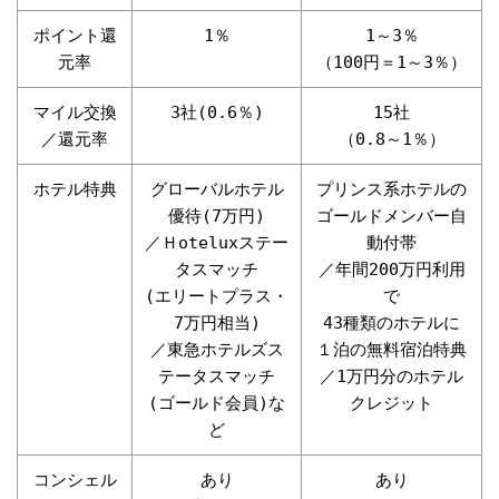
ポイント還
1％
1～3％
元率
（100円＝1～3％）
マイル交換
3社(0.6％)
15社
／還元率
（0.8～1％）
ホテル特典
グローバルホテル
プリンス系ホテルの
優待(7万円)
ゴールドメンバー自
／Ｈoteluxステー
動付帯
タスマッチ
／年間200万円利用
(エリートプラス・
で
7万円相当)
43種類のホテルに
／東急ホテルズス
１泊の無料宿泊特典
テータスマッチ
／1万円分のホテル
(ゴールド会員)な
クレジット
ど
コンシェル
あり
あり