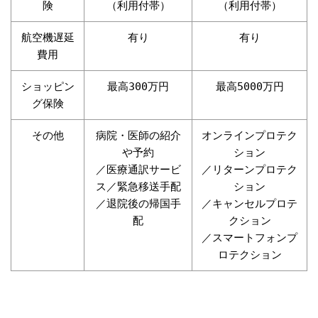
険
（利用付帯）
（利用付帯）
航空機遅延
有り
有り
費用
ショッピン
最高300万円
最高5000万円
グ保険
その他
病院・医師の紹介
オンラインプロテク
や予約
ション
／医療通訳サービ
／リターンプロテク
ス／緊急移送手配
ション
／退院後の帰国手
／キャンセルプロテ
配
クション
／スマートフォンプ
ロテクション