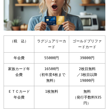
（税 込）
ラグジュアリーカ
ゴールドプリファ
ード
ードカード
年会費
55000円
39800円
家族カード年
16500円
2枚目無料
会費
（初年度4枚まで
／3枚目以降
無料）
19800円
ＥＴＣカード
1枚無料
無料
年会費
（発行手数料935
円）