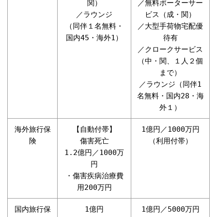
関）
／無料ポーターサー
／ラウンジ
ビス（成・関）
（同伴１名無料・
／大型手荷物宅配優
国内45・海外1）
待有
／クロークサービス
（中・関、１人２個
まで）
／ラウンジ（同伴1
名無料・国内28・海
外１）
海外旅行保
【自動付帯】
1億円／1000万円
険
傷害死亡
（利用付帯）
1.2億円／1000万
円
・傷害疾病治療費
用200万円
国内旅行保
1億円
1億円／5000万円