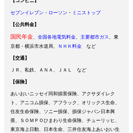
【コンビニ】
セブンイレブン
ローソン
ミニストップ
・
・
【公共料金】
国民年金
全国各地電気料金
主要都市ガス
、
、
、東
ＮＨＫ料金
京都・横浜市水道局、
など
【交通】
ＪＲ、私鉄、ＡＮＡ、ＪＡＬ など
【保険】
あいおいニッセイ同和損害保険、アクサダイレク
ト、アニコム損保、アフラック、オリックス生命、
住友生命保険、ソニー損保、損保ジャパン日本興
亜、ＳＯＭＰＯひまわり生命保険、チューリッヒ、
東京海上日動、日本生命、三井住友海上あいおい生