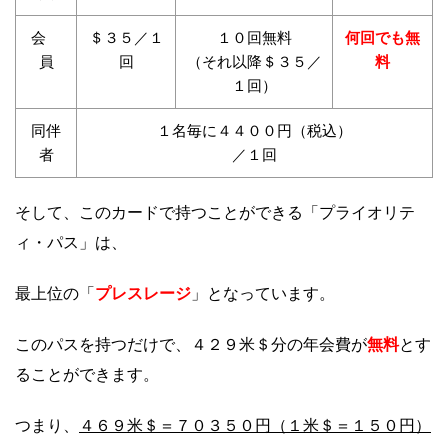
会
＄３５／１
１０回無料
何回でも無
員
回
（それ以降＄３５／
料
１回）
同伴
１名毎に４４００円（税込）
者
／１回
そして、このカードで持つことができる「プライオリテ
ィ・パス」は、
プレスレージ
最上位の「
」となっています。
無料
このパスを持つだけで、４２９米＄分の年会費が
とす
ることができます。
４６９米＄＝７０３５０円（１米＄＝１５０円）
つまり、