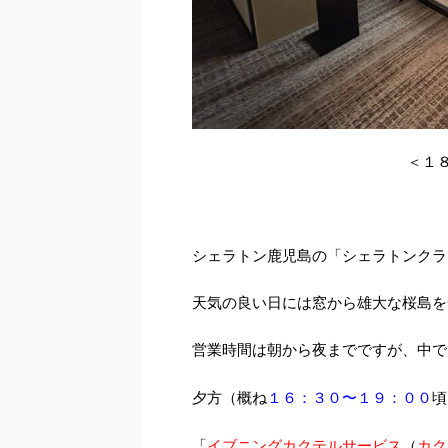
＜１
シェラトン鹿児島の「シェラトンクラ
天気の良い日には窓から雄大な桜島を
営業時間は朝から夜までですが、中で
１６：３０〜１９：００
夕方（概ね
頃
イブニングカクテルサービス
カク
「
（