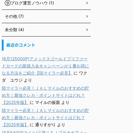
⑨ブログ運営ノウハウ (1)
その他 (7)
未分類 (4)
最近のコメント
(8月125000P)アメックスゴールドプリファー
ドカードの新規入会キャンペーンが１番お得に
なる方法をご紹介【陸マイラー必見】
に
ワク
ダ ユウジ
より
陸マイラー必見！ＪＡＬマイルのおすすめの貯
め方｜最強クレカ・ポイントサイトはどれ？
【2025年版】
に
マイルの仮面
より
陸マイラー必見！ＪＡＬマイルのおすすめの貯
め方｜最強クレカ・ポイントサイトはどれ？
【2025年版】
に
通りすがり
より
(8月64000マイル)三菱ＵＦＪプラチナアメッ