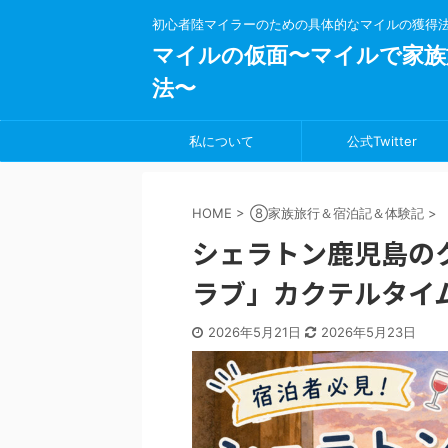
初心者陸マイラーのための具体的なマイルの獲得
マイルの仮面〜マイルで家族
法〜
私について
公式Twitter
HOME
>
⑧家族旅行＆宿泊記＆体験記
>
シェラトン鹿児島の
ラブ」カクテルタイ
2026年5月21日
2026年5月23日